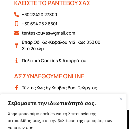
ΚΛΕΙΣΤΕ ΤΟ ΡΑΝΤΕΒΟΥ ΣΑΣ
+30 22420 27800
+30 694 252 6601
tenteskouvas@gmail.com
Επαρ.Οδ. Κώ-Κέφαλου 412, Κως 853 00
Στο 2ο χλμ
Πολιτική Cookies & Απορρήτου
ΑΣ ΣΥΝΔΕΘΟΥΜΕ ONLINE
Τέντες Κως by Κουβάς Βασ. Γεώργιος
Τέντες Κως by Κουβάς Βασ. Γεώργιος
Σεβόμαστε την ιδιωτικότητά σας.
Χρησιμοποιούμε cookies για τη λειτουργία της
ιστοσελίδας μας, και την βελτίωση της εμπειρίας των
A CULT MUSE STUDIO CREATION —
by Eva Poniraki
χρηστών μας.